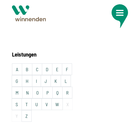
Leistungen
A
B
C
D
E
F
G
H
I
J
K
L
M
N
O
P
Q
R
S
T
U
V
W
X
Y
Z