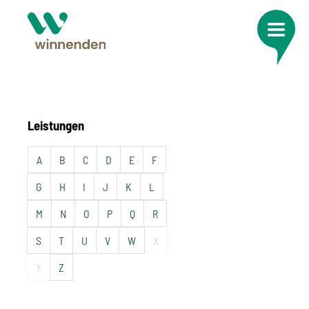
Leistungen
A
B
C
D
E
F
G
H
I
J
K
L
M
N
O
P
Q
R
S
T
U
V
W
X
Y
Z