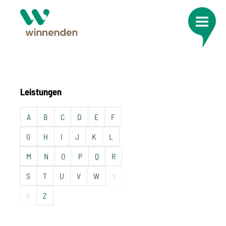
Leistungen
A
B
C
D
E
F
G
H
I
J
K
L
M
N
O
P
Q
R
S
T
U
V
W
X
Y
Z