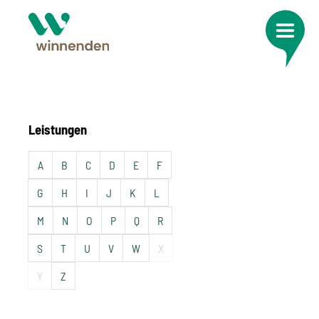
Leistungen
A
B
C
D
E
F
G
H
I
J
K
L
M
N
O
P
Q
R
S
T
U
V
W
X
Y
Z