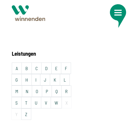
Leistungen
A
B
C
D
E
F
G
H
I
J
K
L
M
N
O
P
Q
R
S
T
U
V
W
X
Y
Z