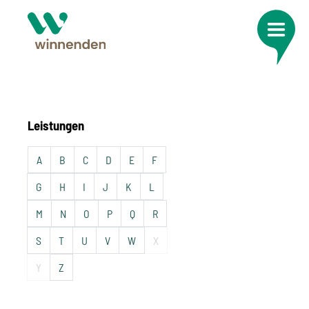
Leistungen
A
B
C
D
E
F
G
H
I
J
K
L
M
N
O
P
Q
R
S
T
U
V
W
X
Y
Z