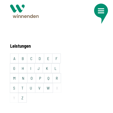
Leistungen
A
B
C
D
E
F
G
H
I
J
K
L
M
N
O
P
Q
R
S
T
U
V
W
X
Y
Z