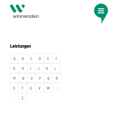
Leistungen
A
B
C
D
E
F
G
H
I
J
K
L
M
N
O
P
Q
R
S
T
U
V
W
X
Y
Z