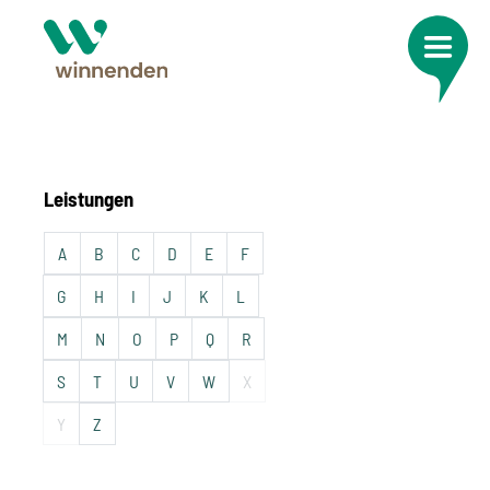
Leistungen
A
B
C
D
E
F
G
H
I
J
K
L
M
N
O
P
Q
R
S
T
U
V
W
X
Y
Z