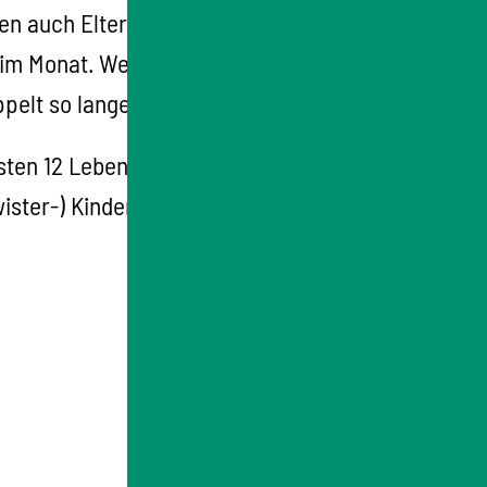
n auch Elterngeld, wenn Sie vor der Geburt
im Monat. Wenn Sie sich für Elterngeld Plus
pelt so lange.
ersten 12 Lebensmonate und nur für einen
ister-) Kinder mit Behinderung.