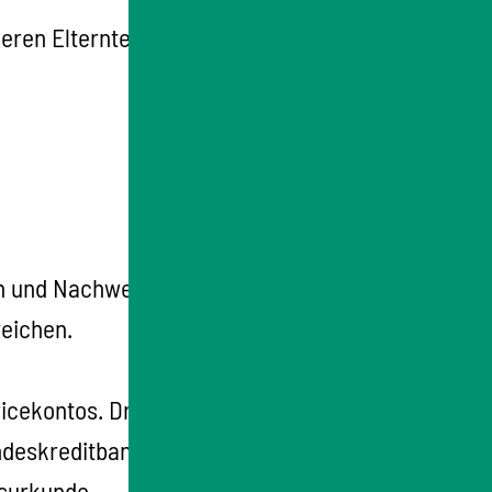
en Elternteil oder als alleinerziehender
gen und Nachweise können Sie elektronisch
reichen.
vicekontos. Drucken Sie diese aus.
andeskreditbank Baden-Württemberg-
tsurkunde.