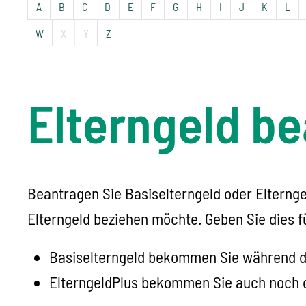
A
B
C
D
E
F
G
H
I
J
K
L
W
X
Y
Z
Elterngeld b
Beantragen Sie Basiselterngeld oder Elternge
Elterngeld beziehen möchte. Geben Sie dies fü
Basiselterngeld bekommen Sie während de
ElterngeldPlus bekommen Sie auch noch 