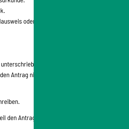
k.
ausweis oder Aufenthaltstitel, um Ihr
 unterschriebenen Antrag an die L-Bank.
 den Antrag nicht selbst ausdrucken? Dann
hreiben.
nteil den Antrag des anderen unterschreiben.