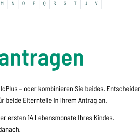
M
N
O
P
Q
R
S
T
U
V
eantragen
ldPlus – oder kombinieren Sie beides. Entscheiden
r beide Elternteile in Ihrem Antrag an.
r ersten 14 Lebensmonate Ihres Kindes.
danach.