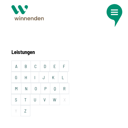
Leistungen
A
B
C
D
E
F
G
H
I
J
K
L
M
N
O
P
Q
R
S
T
U
V
W
X
Y
Z