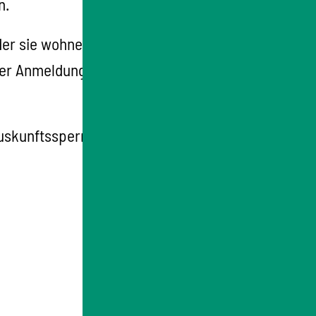
n.
er sie wohnen, der Weitergabe
er Anmeldung sowie einmal jährlich durch
uskunftssperre besteht. Die Daten werden