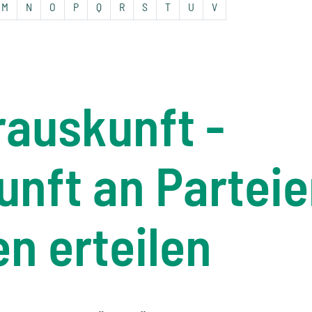
M
N
O
P
Q
R
S
T
U
V
rauskunft -
nft an Parteie
n erteilen