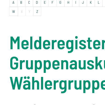
A
B
C
D
E
F
G
H
I
J
K
L
W
X
Y
Z
Melderegiste
Gruppenausku
Wählergruppe