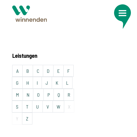
Leistungen
A
B
C
D
E
F
G
H
I
J
K
L
M
N
O
P
Q
R
S
T
U
V
W
X
Y
Z