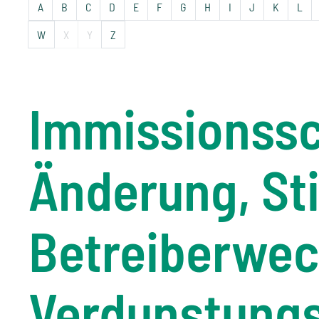
A
B
C
D
E
F
G
H
I
J
K
L
W
X
Y
Z
Immissionssc
Änderung, Sti
Betreiberwec
Verdunstungs