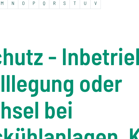
M
N
O
P
Q
R
S
T
U
V
hutz - Inbetri
lllegung oder
hsel bei
kühlanlagen, 