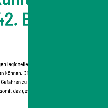
42. BImSchV
n legionellenhaltige Wassertröpfchen
n können. Die 42. BImSchV stellt
, Gefahren zu verhindern sowie die
mit das gesundheitliche Risiko für die