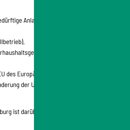
edürftige Anlagen mit dem Buchstabe E
lbetrieb),
erhaushaltsgesetzes genehmigungsbedürftig
5/EU des Europäischen Parlaments und des
inderung der Umweltverschmutzung) in der
burg ist darüber hinaus die landesweit