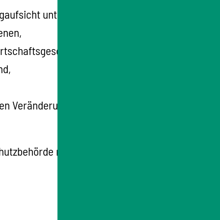
gaufsicht unterliegen,
enen,
irtschaftsgesetzes der Versorgung mit Gas
nd,
hen Veränderung von unterirdischen
schutzbehörde machen.