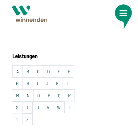
Leistungen
A
B
C
D
E
F
G
H
I
J
K
L
M
N
O
P
Q
R
S
T
U
V
W
X
Y
Z