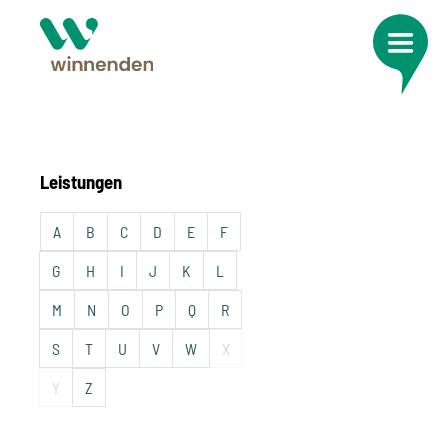
Leistungen
A
B
C
D
E
F
G
H
I
J
K
L
M
N
O
P
Q
R
S
T
U
V
W
X
Y
Z