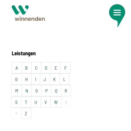
Leistungen
A
B
C
D
E
F
G
H
I
J
K
L
M
N
O
P
Q
R
S
T
U
V
W
X
Y
Z