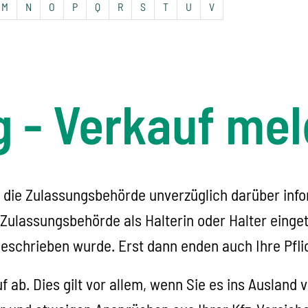
M
N
O
P
Q
R
S
T
U
V
g - Verkauf me
 die Zulassungsbehörde unverzüglich darüber info
ulassungsbehörde als Halterin oder Halter eingetra
chrieben wurde. Erst dann enden auch Ihre Pflich
 ab. Dies gilt
vor allem
, wenn Sie es ins Ausland 