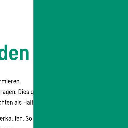
lden
rmieren.
gen. Dies gilt so lange, bis Ihr Fahrzeug
ten als Halterin oder Halter.
verkaufen. So schützen Sie sich am besten vor