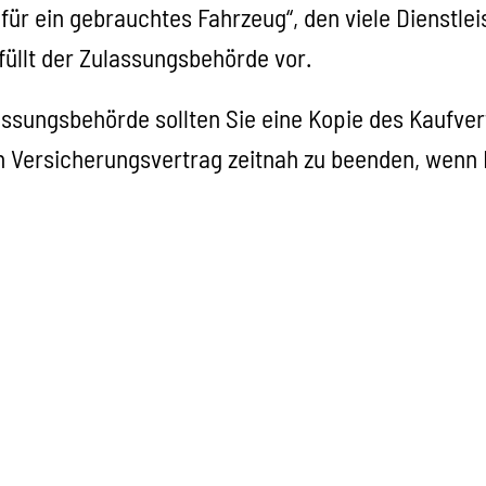
ür ein gebrauchtes Fahrzeug“, den viele Dienstleis
füllt der Zulassungsbehörde vor.
lassungsbehörde sol
l
ten Sie eine Kopie des Kaufve
n Ver
sich
e
rungsvertrag
zeitnah
zu beenden
, wenn