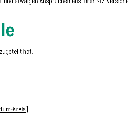
r und etwaigen A
n
sprüchen aus Ihrer Kfz-Versich
le
ugeteilt hat.
urr-Kreis]