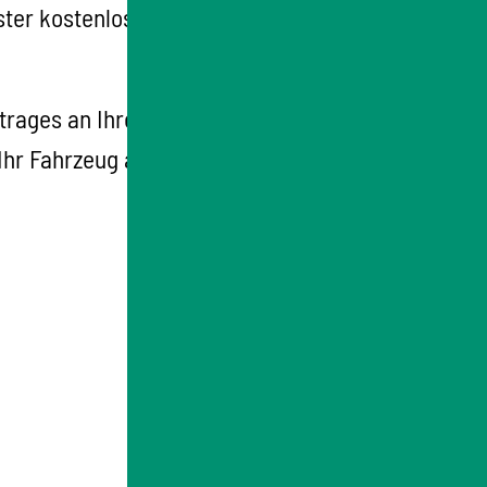
ter kostenlos im Internet anbieten.
rtrages an Ihre Versicherungsgesel
l
schaft
 Ihr Fahrzeug abgemeldet oder