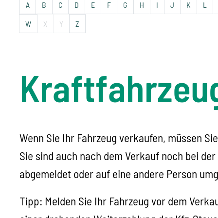
A
B
C
D
E
F
G
H
I
J
K
L
W
X
Y
Z
Kraftfahrzeu
Wenn Sie Ihr Fahrzeug verkaufen, müssen Sie
Sie sind auch nach dem Verkauf noch bei der Z
abgemeldet oder auf eine andere Person umges
Tipp:
Melden Sie Ihr Fahrzeug vor dem Verkauf