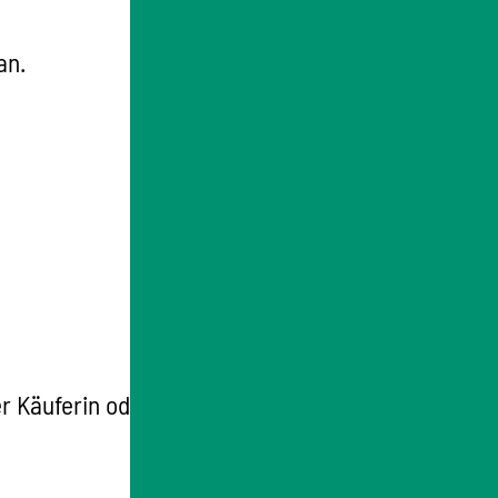
an.
 Käuferin oder des Käufers über die