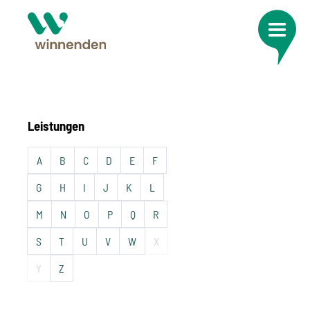
Leistungen
A
B
C
D
E
F
G
H
I
J
K
L
M
N
O
P
Q
R
S
T
U
V
W
X
Y
Z