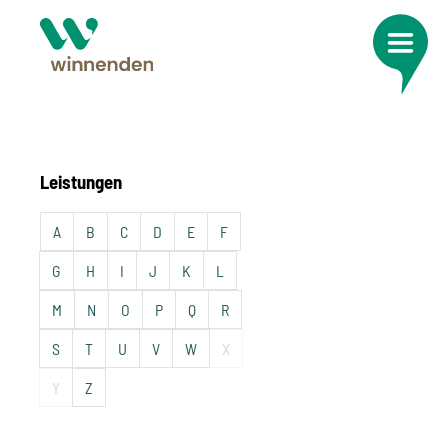
Leistungen
A
B
C
D
E
F
G
H
I
J
K
L
M
N
O
P
Q
R
S
T
U
V
W
X
Y
Z