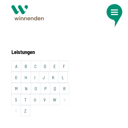
Leistungen
A
B
C
D
E
F
G
H
I
J
K
L
M
N
O
P
Q
R
S
T
U
V
W
X
Y
Z