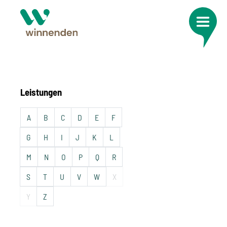
Leistungen
A
B
C
D
E
F
G
H
I
J
K
L
M
N
O
P
Q
R
S
T
U
V
W
X
Y
Z