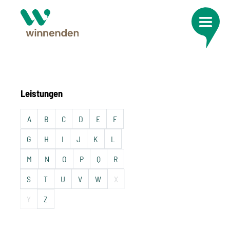
Leistungen
A
B
C
D
E
F
G
H
I
J
K
L
M
N
O
P
Q
R
S
T
U
V
W
X
Y
Z