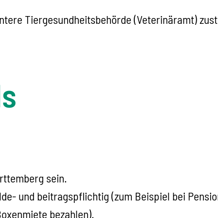
 untere Tiergesundheitsbehörde (Veterinäramt) zust
ls
rttemberg sein.
lde- und beitragspflichtig
(zum Beispiel bei Pension
 Boxenmiete bezahlen)
.