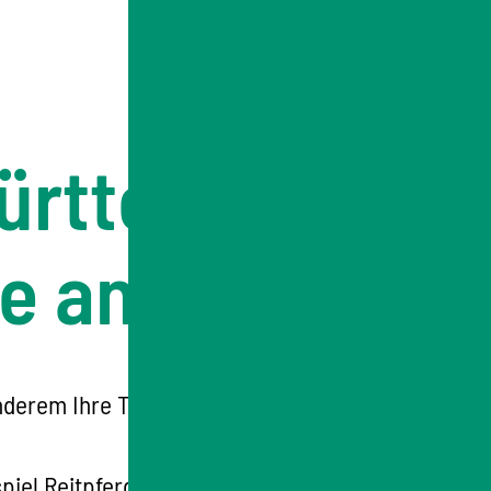
ürttemberg -
ere anmelden
anderem Ihre Tiere bei der Tierseuchenkasse
piel Reitpferde)
.