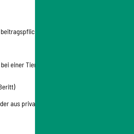
beitragspflichtigen Tiere halten
 bei einer Tierseuchenkasse gemeldet sind.
eritt)
er aus privaten Gründen, ist für die Melde-