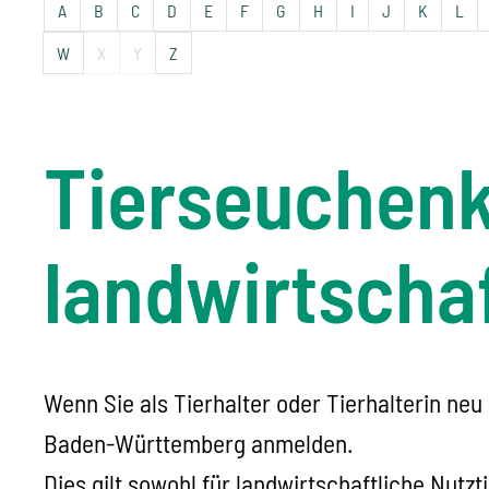
A
B
C
D
E
F
G
H
I
J
K
L
W
X
Y
Z
Tierseuchen
landwirtscha
Wenn Sie als Tierhalter oder Tierhalterin ne
Baden-Württemberg anmelden.
Dies gilt sowohl für landwirtschaftliche Nutzt