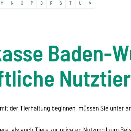
M
N
O
P
Q
R
S
T
U
V
kasse Baden-W
ftliche Nutzti
u mit der Tierhaltung beginnen, müssen Sie unter 
iere, als auch Tiere zur privaten Nutzung
(zum Beis