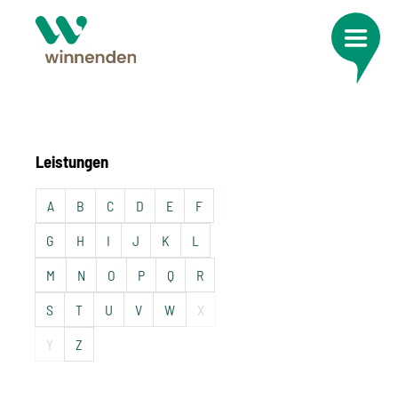
Leistungen
A
B
C
D
E
F
G
H
I
J
K
L
M
N
O
P
Q
R
S
T
U
V
W
X
Y
Z