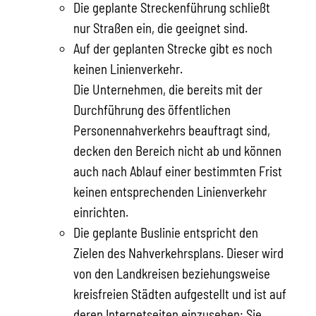
Die geplante Streckenführung schließt
nur Straßen ein, die geeignet sind.
Auf der geplanten Strecke gibt es noch
keinen Linienverkehr.
Die Unternehmen, die bereits mit der
Durchfü
h
rung des öffentlichen
Personennahverkehrs beau
f
tragt sind,
decken den Bereich nicht ab und kö
n
nen
auch nach Ablauf einer bestimmten Frist
ke
i
nen entsprechenden Linienverkehr
einric
h
ten.
Die geplante Buslinie entspricht den
Zielen des Nahverkehrsplans. Dieser wird
von den Landkreisen beziehungsweise
kreisfreien Städten aufgestellt und ist auf
deren Internetseiten einzusehen; Sie