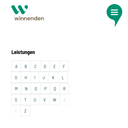
Leistungen
A
B
C
D
E
F
G
H
I
J
K
L
M
N
O
P
Q
R
S
T
U
V
W
X
Y
Z