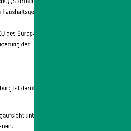
) (Störfallbetrieb),
erhaushaltsgesetzes (WHG)
5/EU des Europäischen Parlaments und des
inderung der Umweltverschmutzung) in der
burg ist darüber hinaus die landesweit
gaufsicht unterliegen,
enen,