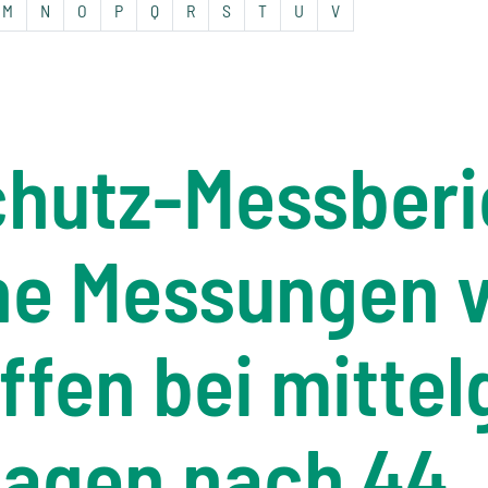
M
N
O
P
Q
R
S
T
U
V
hutz-Messberi
che Messungen 
ffen bei mitte
lagen nach 44.