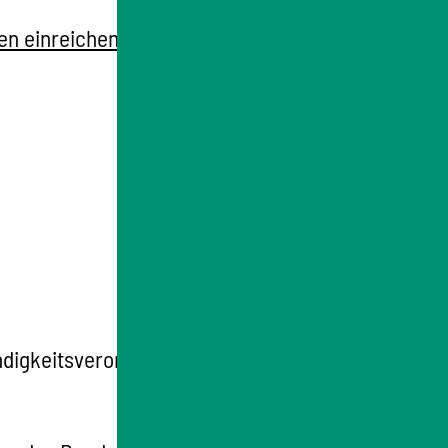
en einreichen
ändigkeitsverordnung (ImSchZuVO) des Landes