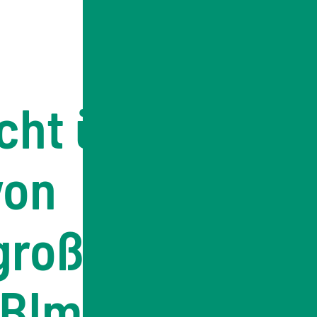
cht über
von
lgroßen
 BImSchV