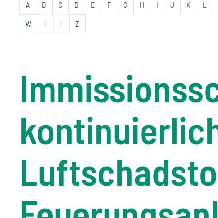
A
B
C
D
E
F
G
H
I
J
K
L
W
X
Y
Z
Immissionssc
kontinuierli
Luftschadsto
Feuerungsan