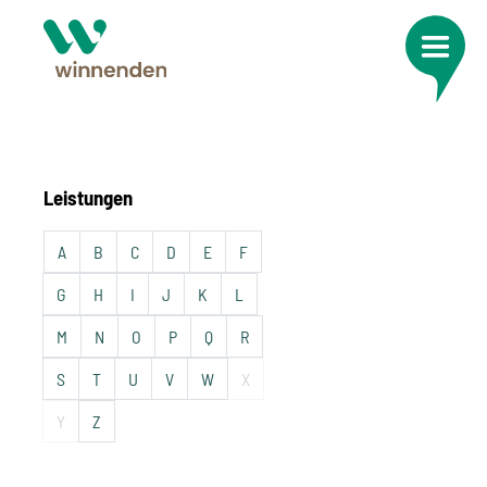
Leistungen
A
B
C
D
E
F
G
H
I
J
K
L
M
N
O
P
Q
R
S
T
U
V
W
X
Y
Z