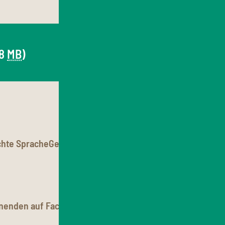
,8
MB
)
chte Sprache
Gebärdensprache
Cookie-Einstellungen
nnenden auf Facebook
Auf Instagram
Drucken