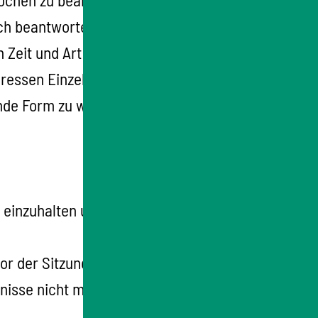
ch beantwortet werden. Können mündliche
 Zeit und Art der Beantwortung mit.
ressen Einzelner im Sinne des § 35 Abs. 1
ende Form zu wahren.
u einzuhalten und darf ohne Zustimmung des
r der Sitzung zu verständigen. Ist die
isse nicht möglich, so kann sie nachträglich