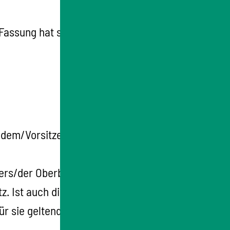
 Fassung hat sich der Gemeinderat am 28.
endem/Vorsitzende und den ehrenamtlichen
ers/der Oberbürgermeisterin. Ist er/sie
z. Ist auch diese/r rechtlich oder tatsächlich
ür sie geltenden Reihenfolge den Vorsitz.