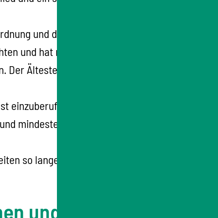
ordnung und des Gangs der Verhandlungen. Er
chten und hat nach Möglichkeit eine freie
. Der Ältestenrat ist kein beschließender
ist einzuberufen, wenn es mindestens ein
 und mindestens die Hälfte der Mitglieder
ten so lange verpflichtet, bis sie der
nen und der zur