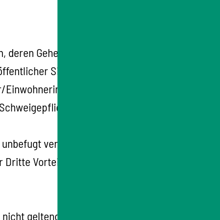
en, deren Geheimhaltung gesetzlich
öffentlicher Sitzung behandelten
r/Einwohnerinnen so lange zur
hweigepflicht entbindet. Dies gilt nicht für
t unbefugt verwerten. Gegen dieses Verbot
ritte Vorteile zieht oder ziehen will.
nicht geltend machen, soweit sie nicht als