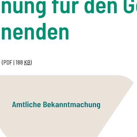
nung für den 
nnenden
(PDF | 188
KB
)