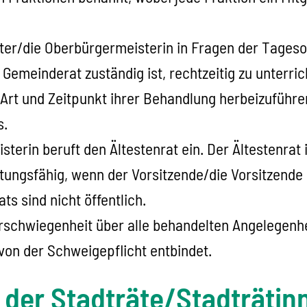
ster/die Oberbürgermeisterin in Fragen der Tages
 Gemeinderat zuständig ist, rechtzeitig zu unterri
rt und Zeitpunkt ihrer Behandlung herbeizuführen
s.
terin beruft den Ältestenrat ein. Der Ältestenrat 
eratungsfähig, wenn der Vorsitzende/die Vorsitzende
s sind nicht öffentlich.
Verschwiegenheit über alle behandelten Angelegenhei
on der Schweigepflicht entbindet.
n der Stadträte/Stadträtin