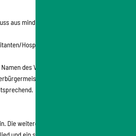
muss aus mindestens drei
pitanten/Hospitantinnen anschließen. Sie
en Namen des Vorsitzenden/der Vorsitzenden
erbürgermeisterin mit.
ntsprechend.
in. Die weiteren Mitglieder werden nach jeder
ed und ein stellvertretendes Mitglied