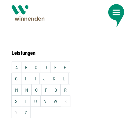
Leistungen
A
B
C
D
E
F
G
H
I
J
K
L
M
N
O
P
Q
R
S
T
U
V
W
X
Y
Z