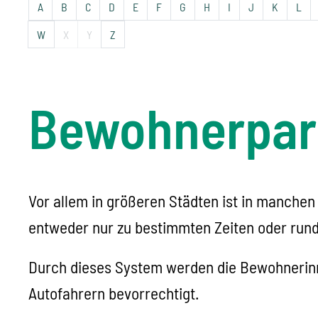
A
B
C
D
E
F
G
H
I
J
K
L
W
X
Y
Z
Bewohnerpar
Vor allem in größeren Städten ist in manch
entweder nur zu bestimmten Zeiten oder rund
Durch dieses System werden die Bewohnerin
Autofahrern bevorrechtigt.