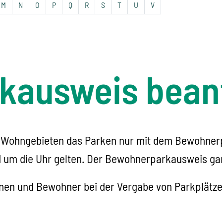
M
N
O
P
Q
R
S
T
U
V
kausweis bean
en Wohngebieten das Parken nur mit dem Bewohnerp
 um die Uhr gelten. Der Bewohnerparkausweis garan
nen und Bewohner bei der Vergabe von Parkplätz