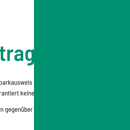
tragen
arkausweis erlaubt. Die Parkerlaubnis kann
tiert keinen festen Stellplatz.
en gegenüber anderen Autofahrerinnen und