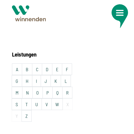
Leistungen
A
B
C
D
E
F
G
H
I
J
K
L
M
N
O
P
Q
R
S
T
U
V
W
X
Y
Z