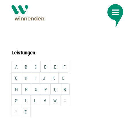
Leistungen
A
B
C
D
E
F
G
H
I
J
K
L
M
N
O
P
Q
R
S
T
U
V
W
X
Y
Z