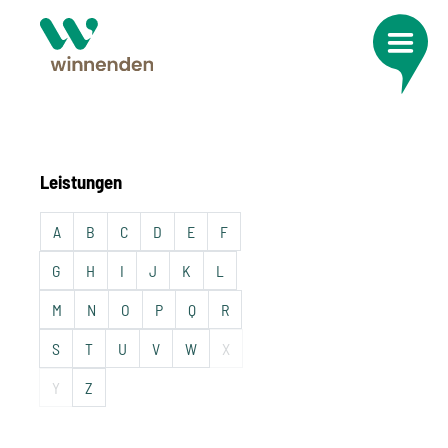
Leistungen
A
B
C
D
E
F
G
H
I
J
K
L
M
N
O
P
Q
R
S
T
U
V
W
X
Y
Z