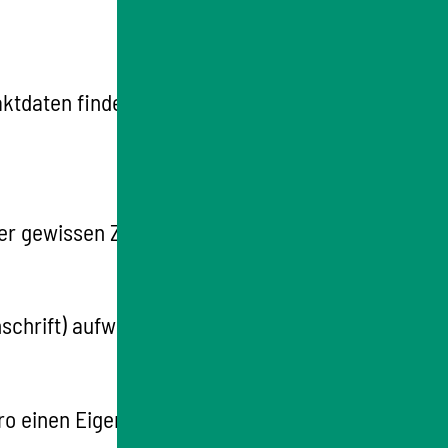
tdaten finden Sie im Internet, in der Regel
er gewissen Zeit im Fundbüro abgegeben.
hrift) aufweist, erhalten Sie eine
üro einen Eigentumsnachweis erbringen, zum