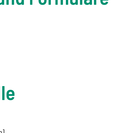
le
n]