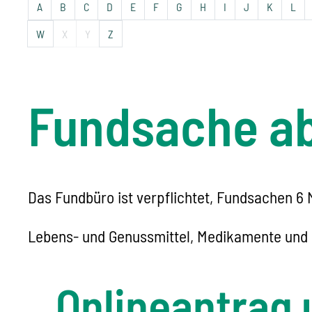
A
B
C
D
E
F
G
H
I
J
K
L
W
X
Y
Z
Fundsache a
Das Fundbüro ist verpflichtet, Fundsachen 6
Lebens- und Genussmittel, Medikamente und 
Onlineantrag 