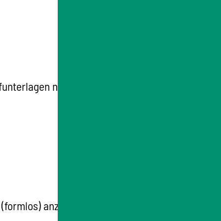
funterlagen nachzulesen),
(formlos) anzeigen.