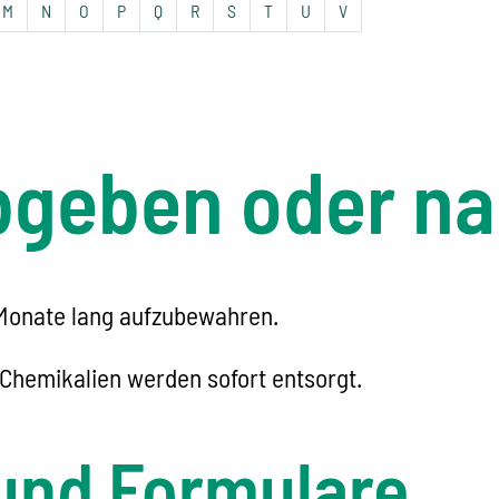
M
N
O
P
Q
R
S
T
U
V
bgeben oder n
 Monate lang aufzubewahren.
Chemikalien werden sofort entsorgt.
und Formulare