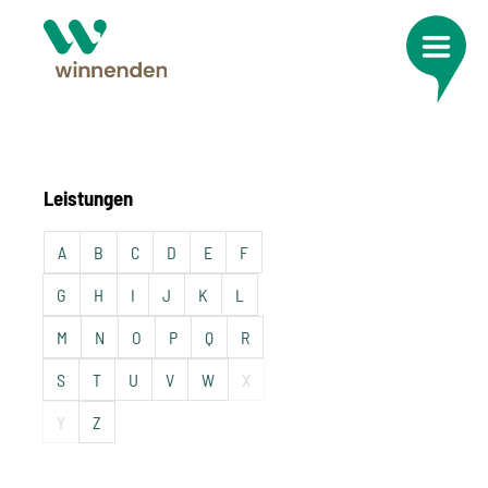
Leistungen
A
B
C
D
E
F
G
H
I
J
K
L
M
N
O
P
Q
R
S
T
U
V
W
X
Y
Z