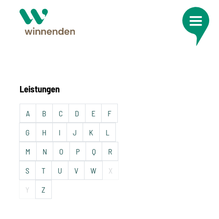
Leistungen
A
B
C
D
E
F
G
H
I
J
K
L
M
N
O
P
Q
R
S
T
U
V
W
X
Y
Z