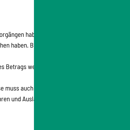
vorgängen haben.
Bei Zahlungsrückständen
ichen haben
. Bei weniger als 30,00 EUR kann
es Betrags werden auch Säumniszuschläge,
iese muss auch eine Einverständniserklärung
ren und Auslagen informieren darf. Ihre