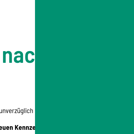
g nach Umzug
 unverzüglich
neuen Kennzeichens, einer neuen