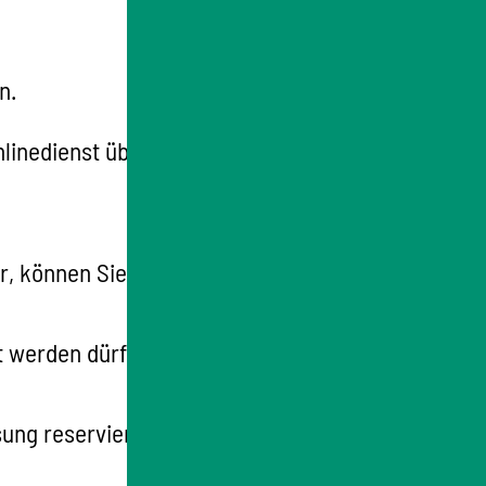
n.
inedienst über das Internet zur Verfügung.
, können Sie Ihre bisherigen Kennzeichen
werden dürfen. Teilen Sie dies der neu
ung reserviert haben, ist eine Mitnahme in