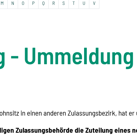
M
N
O
P
Q
R
S
T
U
V
ug - Ummeldun
ohnsitz in einen anderen Zulassungsbezirk, hat er
digen Zulassungsbehörde die Zuteilung eines 