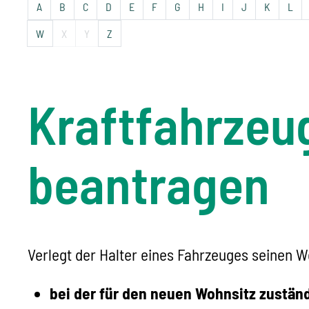
A
B
C
D
E
F
G
H
I
J
K
L
W
X
Y
Z
Kraftfahrze
beantragen
Verlegt der Halter eines Fahrzeuges seinen W
bei der für den neuen Wohnsitz zustän