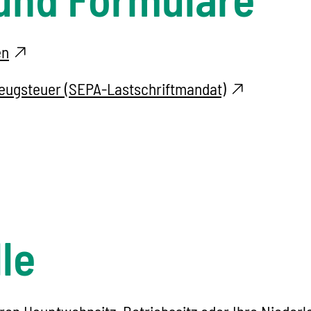
en
zeugsteuer (SEPA-Lastschriftmandat)
le