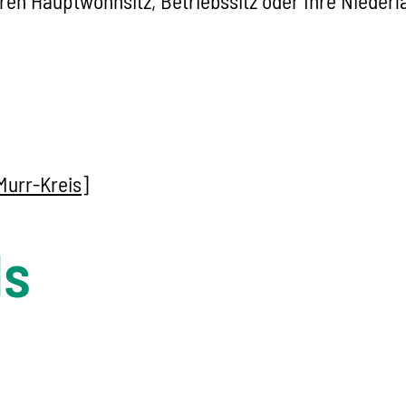
hren Hauptwohnsitz, Betriebssitz oder Ihre Nieder
urr-Kreis]
ls