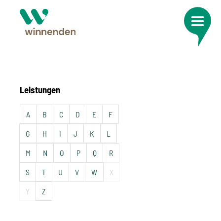
Leistungen
A
B
C
D
E
F
G
H
I
J
K
L
M
N
O
P
Q
R
S
T
U
V
W
X
Y
Z