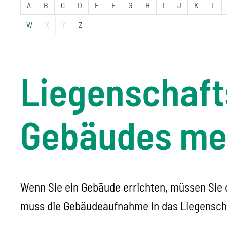
A
B
C
D
E
F
G
H
I
J
K
L
W
X
Y
Z
Liegenschafts
Gebäudes me
Wenn Sie ein Gebäude errichten, müssen Sie 
muss die Gebäudeaufnahme in das Liegenscha