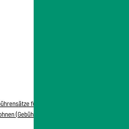
hrensätze für öffentliche Leistungen der
d Wohnen (Gebührenverordnung MLW -GebVO