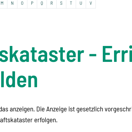
M
N
O
P
Q
R
S
T
U
V
kataster - Err
lden
das anzeigen. Die Anzeige ist gesetzlich vorgesc
ftskataster erfolgen.