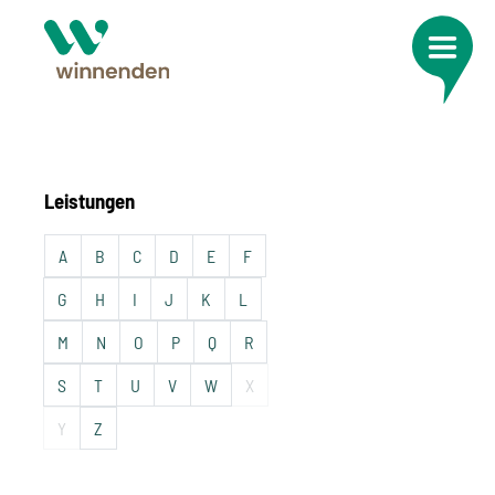
Leistungen
A
B
C
D
E
F
G
H
I
J
K
L
M
N
O
P
Q
R
S
T
U
V
W
X
Y
Z