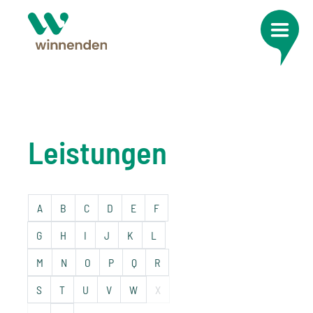
Leistungen
A
B
C
D
E
F
G
H
I
J
K
L
M
N
O
P
Q
R
S
T
U
V
W
X